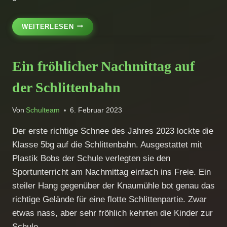
GANZTAGSUNTERRICHT
WEITERLESEN
ALS
BESONDERE
SCHULFORM
Ein fröhlicher Nachmittag auf
AN
DER
der Schlittenbahn
DOKTOR-
EISENBARTH-
MITTELSCHULE
Von
Schulteam
6. Februar 2023
Der erste richtige Schnee des Jahres 2023 lockte die
Klasse 5bg auf die Schlittenbahn. Ausgestattet mit
Plastik Bobs der Schule verlegten sie den
Sportunterricht am Nachmittag einfach ins Freie. Ein
steiler Hang gegenüber der Knaumühle bot genau das
richtige Gelände für eine flotte Schlittenpartie. Zwar
etwas nass, aber sehr fröhlich kehrten die Kinder zur
Schule…