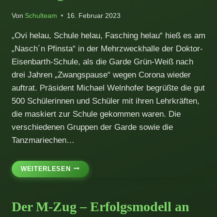
SIEBTEN
KLASSEN
Von
Schulteam
16. Februar 2023
„Ovi helau, Schule helau, Fasching helau“ hieß es am
„Nasch´n Pfinsta“ in der Mehrzweckhalle der Doktor-
Eisenbarth-Schule, als die Garde Grün-Weiß nach
drei Jahren „Zwangspause“ wegen Corona wieder
auftrat. Präsident Michael Welnhofer begrüßte die gut
500 Schülerinnen und Schüler mit ihren Lehrkräften,
die maskiert zur Schule gekommen waren. Die
verschiedenen Gruppen der Garde sowie die
Tanzmariechen…
OVI
WEITERLESEN
HELAU,
SCHULE
HELAU,
Der M-Zug – Erfolgsmodell an
FASCHING
HELAU