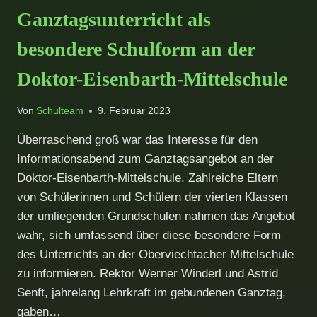
–
Ganztagsunterricht als
ERFOLGSMODELL
AN
besondere Schulform an der
DER
DOKTOR-
Doktor-Eisenbarth-Mittelschule
EISENBARTH-
MITTELSCHULE
Von
Schulteam
9. Februar 2023
Überraschend groß war das Interesse für den
Informationsabend zum Ganztagsangebot an der
Doktor-Eisenbarth-Mittelschule. Zahlreiche Eltern
von Schülerinnen und Schülern der vierten Klassen
der umliegenden Grundschulen nahmen das Angebot
wahr, sich umfassend über diese besondere Form
des Unterrichts an der Oberviechtacher Mittelschule
zu informieren. Rektor Werner Winderl und Astrid
Senft, jahrelang Lehrkraft im gebundenen Ganztag,
gaben…