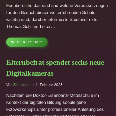
Fachbereiche das sind und welche Voraussetzungen
für den Besuch dieser weiterführenden Schule
wichtig sind, darüber informierte Studiendirektor
Thomas Schiller, Leiter…
BERUFSAUSBILDUNG
WEITERLESEN
AN
DER
STAATLICHEN
Elternbeirat spendet sechs neue
BERUFSFACHSCHULE
OBERVIECHTACH
Digitalkameras
Von
Schulteam
1. Februar 2023
Nachdem die Doktor-Eisenbarth-Mittelschule im
Kontext der digitalen Bildung schuleigene
Fotoworkshops unter professioneller Anleitung des