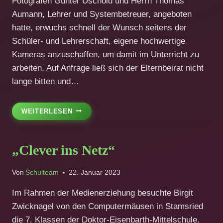
Fotografen Günter Uschold und Herrn Thomas
Aumann, Lehrer und Systembetreuer, angeboten
hatte, erwuchs schnell der Wunsch seitens der
Schüler- und Lehrerschaft, eigene hochwertige
Kameras anzuschaffen, um damit im Unterricht zu
arbeiten. Auf Anfrage ließ sich der Elternbeirat nicht
lange bitten und…
ELTERNBEIRAT
WEITERLESEN
SPENDET
SECHS
NEUE
„Clever ins Netz“
DIGITALKAMERAS
Von
Schulteam
22. Januar 2023
Im Rahmen der Medienerziehung besuchte Birgit
Zwicknagel von den Computermäusen in Stamsried
die 7. Klassen der Doktor-Eisenbarth-Mittelschule.