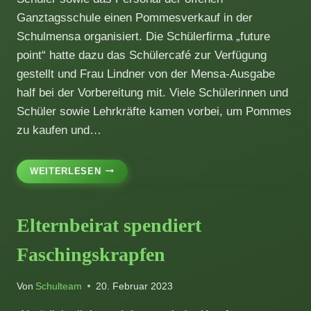
Ganztagsschule einen Pommesverkauf in der
Schulmensa organisiert. Die Schülerfirma „future
point“ hatte dazu das Schülercafé zur Verfügung
gestellt und Frau Lindner von der Mensa-Ausgabe
half bei der Vorbereitung mit. Viele Schülerinnen und
Schüler sowie Lehrkräfte kamen vorbei, um Pommes
zu kaufen und…
POMMES-
WEITERLESEN
AKTION
IN
DER
Elternbeirat spendiert
OGTS
Faschingskrapfen
Von
Schulteam
20. Februar 2023