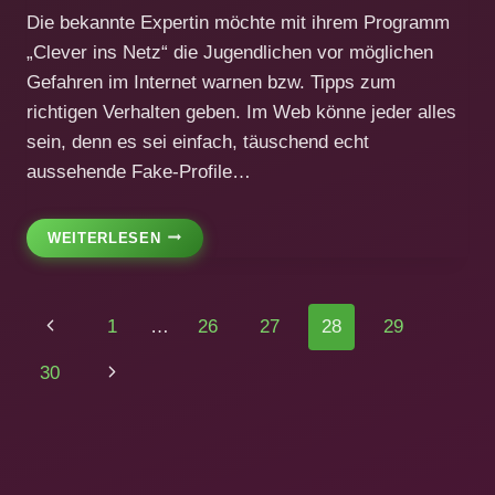
Die bekannte Expertin möchte mit ihrem Programm
„Clever ins Netz“ die Jugendlichen vor möglichen
Gefahren im Internet warnen bzw. Tipps zum
richtigen Verhalten geben. Im Web könne jeder alles
sein, denn es sei einfach, täuschend echt
aussehende Fake-Profile…
„CLEVER
WEITERLESEN
INS
NETZ“
Seitennavigation
Vorherige
1
…
26
27
28
29
Seite
Nächste
30
Seite