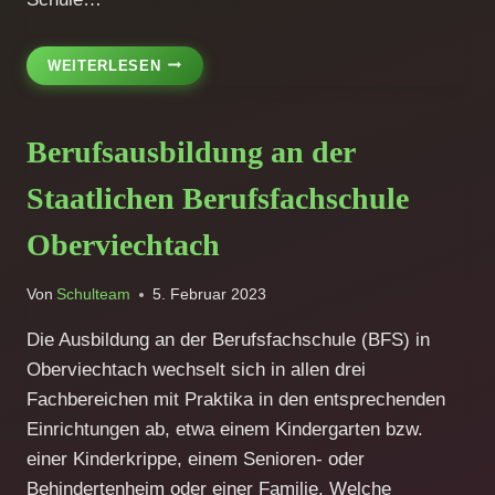
EIN
WEITERLESEN
FRÖHLICHER
NACHMITTAG
AUF
Berufsausbildung an der
DER
SCHLITTENBAHN
Staatlichen Berufsfachschule
Oberviechtach
Von
Schulteam
5. Februar 2023
Die Ausbildung an der Berufsfachschule (BFS) in
Oberviechtach wechselt sich in allen drei
Fachbereichen mit Praktika in den entsprechenden
Einrichtungen ab, etwa einem Kindergarten bzw.
einer Kinderkrippe, einem Senioren- oder
Behindertenheim oder einer Familie. Welche