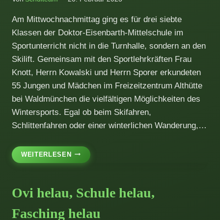
Am Mittwochnachmittag ging es für drei siebte
Klassen der Doktor-Eisenbarth-Mittelschule im
Sportunterricht nicht in die Turnhalle, sondern an den
Skilift. Gemeinsam mit den Sportlehrkräften Frau
Knott, Herrn Kowalski und Herrn Sporer erkundeten
55 Jungen und Mädchen im Freizeitzentrum Althütte
bei Waldmünchen die vielfältigen Möglichkeiten des
Wintersports. Egal ob beim Skifahren,
Schlittenfahren oder einer winterlichen Wanderung,…
WINTERSPORT–
WEITERLESEN
NACHMITTAG
AUF
DER
Ovi helau, Schule helau,
ALTHÜTTE
FÜR
Fasching helau
DIE