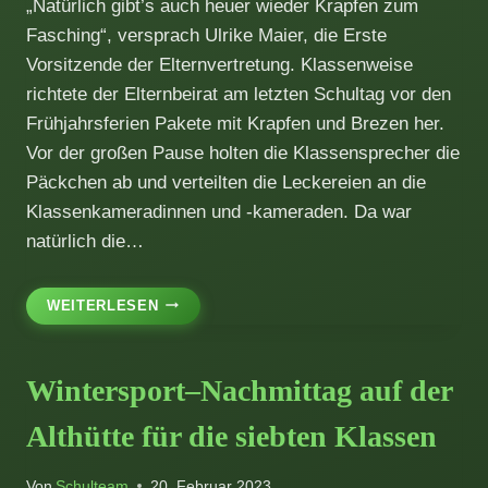
„Natürlich gibt’s auch heuer wieder Krapfen zum
Fasching“, versprach Ulrike Maier, die Erste
Vorsitzende der Elternvertretung. Klassenweise
richtete der Elternbeirat am letzten Schultag vor den
Frühjahrsferien Pakete mit Krapfen und Brezen her.
Vor der großen Pause holten die Klassensprecher die
Päckchen ab und verteilten die Leckereien an die
Klassenkameradinnen und -kameraden. Da war
natürlich die…
ELTERNBEIRAT
WEITERLESEN
SPENDIERT
FASCHINGSKRAPFEN
Wintersport–Nachmittag auf der
Althütte für die siebten Klassen
Von
Schulteam
20. Februar 2023