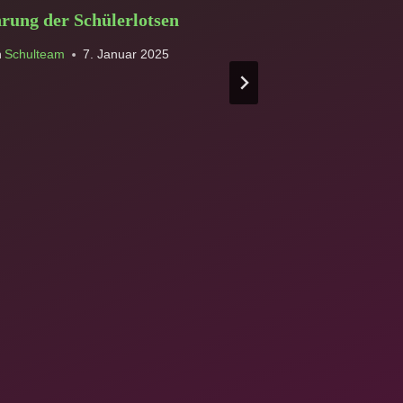
rung der Schülerlotsen
Himmelslieg
n
Schulteam
7. Januar 2025
Von
Schulteam