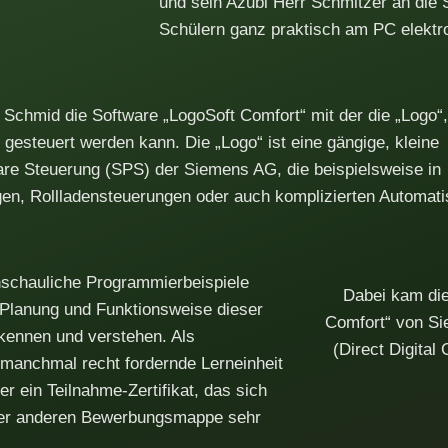
und sein Azubi Herr Schmitzer an die 
Schülern ganz praktisch am PC elektr
 Schmid die Software „LogoSoft Comfort“ mit der die „Logo
), gesteuert werden kann. Die „Logo“ ist eine gängige, kleine
re Steuerung (SPS) der Siemens AG, die beispielsweise in
en, Rollladensteuerungen oder auch komplizierten Automat
schauliche Programmierbeispiele
Dabei kam die
e Planung und Funktionsweise dieser
Comfort“ von S
 kennen und verstehen. Als
(Direct Digital
manchmal recht fordernde Lerneinheit
ler ein Teilnahme-Zertifikat, das sich
 oder anderen Bewerbungsmappe sehr