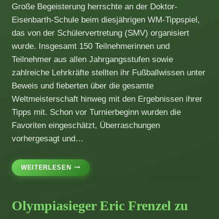
Große Begeisterung herrschte an der Doktor-
Eisenbarth-Schule beim diesjährigen WM-Tippspiel,
das von der Schülervertretung (SMV) organisiert
wurde. Insgesamt 150 Teilnehmerinnen und
Teilnehmer aus allen Jahrgangsstufen sowie
zahlreiche Lehrkräfte stellten ihr Fußballwissen unter
Beweis und fieberten über die gesamte
Weltmeisterschaft hinweg mit den Ergebnissen ihrer
Tipps mit. Schon vor Turnierbeginn wurden die
Favoriten eingeschätzt, Überraschungen
vorhergesagt und…
SPANNENDES
WEITERLESEN
WM-
TIPPSPIEL
BEGEISTERT
Olympiasieger Eric Frenzel zu
SCHULFAMILIE