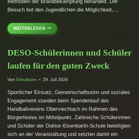
Methoden der Brandbekämpfung behandelt. Der
Besuch bot den Jugendlichen die Möglichkeit,…
DIE
WEITERLESEN
7.
KLASSEN
BESUCHEN
DESO-Schülerinnen und Schüler
DIE
FEUERWEHR
laufen für den guten Zweck
Von
Schulteam
29. Juli 2026
Sportlicher Einsatz, Gemeinschaftssinn und soziales
Engagement standen beim Spendenlauf des
Handballvereins Oberviechtach im Rahmen des
Bürgerfestes im Mittelpunkt. Zahlreiche Schülerinnen
und Schüler der Doktor-Eisenbarth-Schule beteiligten
sich an der Veranstaltung und setzten damit ein