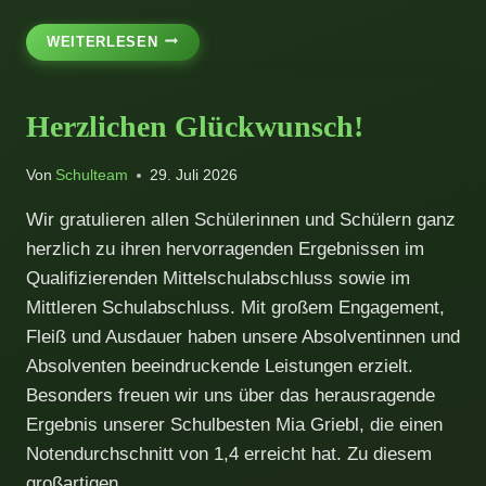
DIE
WEITERLESEN
WELTMEISTERSCHAFT
IST
BUNT
Herzlichen Glückwunsch!
–
UND
WIR
Von
Schulteam
29. Juli 2026
SIND
ES
Wir gratulieren allen Schülerinnen und Schülern ganz
AUCH!
herzlich zu ihren hervorragenden Ergebnissen im
Qualifizierenden Mittelschulabschluss sowie im
Mittleren Schulabschluss. Mit großem Engagement,
Fleiß und Ausdauer haben unsere Absolventinnen und
Absolventen beeindruckende Leistungen erzielt.
Besonders freuen wir uns über das herausragende
Ergebnis unserer Schulbesten Mia Griebl, die einen
Notendurchschnitt von 1,4 erreicht hat. Zu diesem
großartigen…