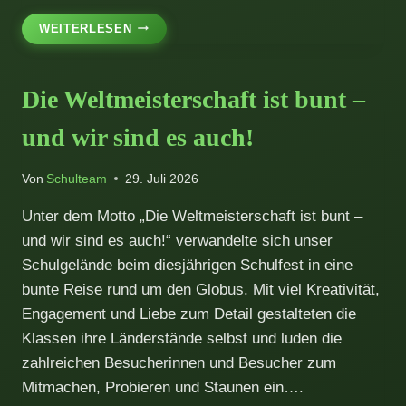
BEZIRKSMEISTERTITEL
WEITERLESEN
FÜR
VIER
LEICHTATHLETIK-
Die Weltmeisterschaft ist bunt –
MANNSCHAFTEN
IM
und wir sind es auch!
BODENSEESCHULCUP
Von
Schulteam
29. Juli 2026
Unter dem Motto „Die Weltmeisterschaft ist bunt –
und wir sind es auch!“ verwandelte sich unser
Schulgelände beim diesjährigen Schulfest in eine
bunte Reise rund um den Globus. Mit viel Kreativität,
Engagement und Liebe zum Detail gestalteten die
Klassen ihre Länderstände selbst und luden die
zahlreichen Besucherinnen und Besucher zum
Mitmachen, Probieren und Staunen ein….