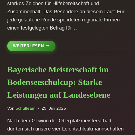
starkes Zeichen für Hilfsbereitschaft und
Zusammenhalt. Das Besondere an diesem Lauf: Für
jede gelaufene Runde spendeten regionale Firmen
einen festgelegten Betrag für…
DESO-
WEITERLESEN
SCHÜLERINNEN
UND
SCHÜLER
Bayerische Meisterschaft im
LAUFEN
FÜR
Bodenseeschulcup: Starke
DEN
GUTEN
Leistungen auf Landesebene
ZWECK
Von
Schulteam
29. Juli 2026
Nach dem Gewinn der Oberpfalzmeisterschaft
durften sich unsere vier Leichtathletikmannschaften