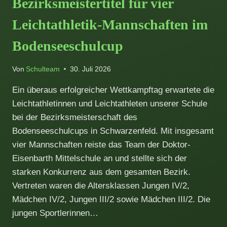
Bezirksmeistertitel für vier
GAST
AN
Leichtathletik-Mannschaften im
UNSERER
SCHULE
Bodenseeschulcup
Von
Schulteam
30. Juli 2026
Ein überaus erfolgreicher Wettkampftag erwartete die
Leichtathletinnen und Leichtathleten unserer Schule
bei der Bezirksmeisterschaft des
Bodenseeschulcups in Schwarzenfeld. Mit insgesamt
vier Mannschaften reiste das Team der Doktor-
Eisenbarth Mittelschule an und stellte sich der
starken Konkurrenz aus dem gesamten Bezirk.
Vertreten waren die Altersklassen Jungen IV/2,
Mädchen IV/2, Jungen III/2 sowie Mädchen III/2. Die
jungen Sportlerinnen…