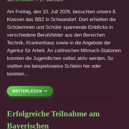
Am Freitag, den 10. Juli 2026, besuchten unsere 8.
Klassen das BBZ in Schwandorf. Dort erhielten die
Schülerinnen und Schüler spannende Einblicke in
verschiedene Berufsfelder aus den Bereichen
Technik, Krankenhaus sowie in die Angebote der
Agentur für Arbeit. An zahlreichen Mitmach-Stationen
konnten die Jugendlichen selbst aktiv werden. So
stellten sie beispielsweise Schleim her oder
testeten…
BESUCH
WEITERLESEN
DER
8.
KLASSEN
Erfolgreiche Teilnahme am
AM
BBZ
Bayerischen
SCHWANDORF