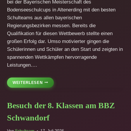
bei der Bayerischen Meisterschaft des
Bodenseeschulcups in Altenerding mit den besten
Schulteams aus allen bayerischen
Regierungsbezirken messen. Bereits die
Qualifikation für diesen Wettbewerb stellte einen
großen Erfolg dar. Umso motivierter gingen die
Schülerinnen und Schüler an den Start und zeigten in
spannenden Wettkämpfen hervorragende
Leistungen….
BAYERISCHE
WEITERLESEN
MEISTERSCHAFT
IM
BODENSEESCHULCUP:
Besuch der 8. Klassen am BBZ
STARKE
LEISTUNGEN
Schwandorf
AUF
LANDESEBENE
Von
Schulteam
17. Juli 2026