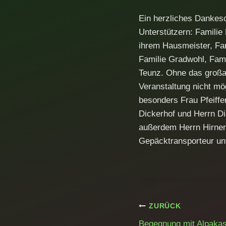
Ein herzliches Dankesch
Unterstützern: Familie
ihrem Hausmeister, Fam
Familie Gradwohl, Fami
Teunz. Ohne das großa
Veranstaltung nicht m
besonders Frau Pfeiffe
Dickerhof und Herrn Di
außerdem Herrn Hirner,
Gepäcktransporteur unt
Beitragsnavig
ZURÜCK
Begegnung mit Alpaka