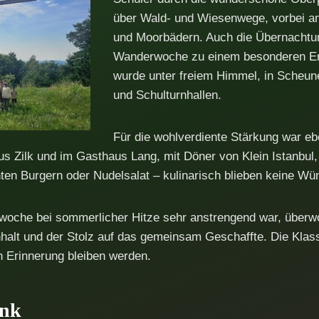
über Wald- und Wiesenwege, vorbei a
und Moorbädern. Auch die Übernachtu
Wanderwoche zu einem besonderen Erl
wurde unter freiem Himmel, in Scheu
und Schulturnhallen.
Für die wohlverdiente Stärkung war eb
s Zilk und im Gasthaus Lang, mit Döner von Klein Istanbul
en Burgern oder Nudelsalat – kulinarisch blieben keine Wü
oche bei sommerlicher Hitze sehr anstrengend war, über
alt und der Stolz auf das gemeinsam Geschaffte. Die Klas
n Erinnerung bleiben werden.
ank