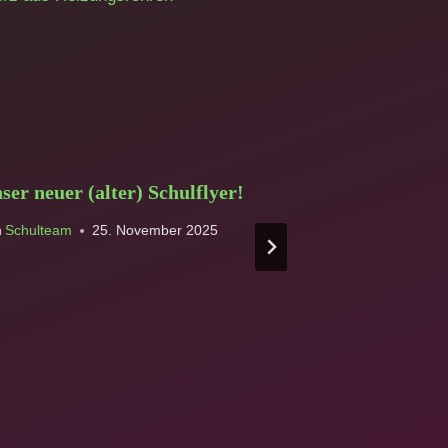
ser neuer (alter) Schulflyer!
Klasse 5B-G 
Fabelbuch
n
Schulteam
25. November 2025
Von
Schulteam