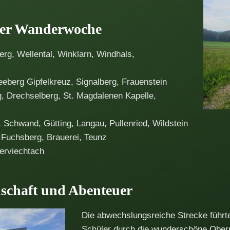
der Wanderwoche
rg, Wellental, Winklarn, Windhals,
eeberg Gipfelkreuz, Signalberg, Frauenstein
g, Drechselberg, St. Magdalenen Kapelle,
 Schwand, Gütting, Langau, Pullenried, Wildstein
 Fuchsberg, Brauerei, Teunz
erviechtach
schaft und Abenteuer
Die abwechslungsreiche Strecke führt
Schüler durch die wunderschöne Oberp