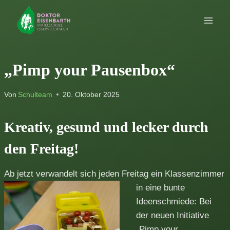
Zum
Inhalt
springen
„Pimp your Pausenbox“
Von
Schulteam
20. Oktober 2025
Kreativ, gesund und lecker durch
den Freitag!
Ab jetzt verwandelt sich jeden Freitag ein Klassenzim
mer
in eine bunte
Ideenschmiede: Bei
der neuen Initiative
„Pimp your