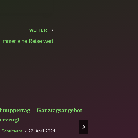
WEITER
t immer eine Reise wert
hnuppertag – Ganztagsangebot
Gelungene V
erzeugt
Bewegung u
Marktweihe
n
Schulteam
22. April 2024