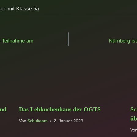
ner mit Klasse 5a
ation
e Teilnahme am
Nürnberg is
und
Das Lebkuchenhaus der OGTS
Sc
üb
Von
Schulteam
2. Januar 2023
Vo