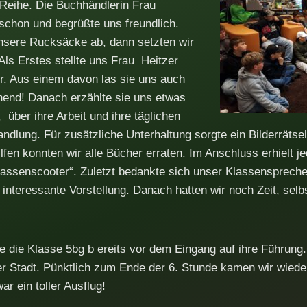
 Reihe. Die Buchhändlerin Frau
schon und begrüßte uns freundlich.
unsere Rucksäcke ab, dann setzten wir
 Als Erstes stellte uns Frau Heitzer
or. Aus einem davon las sie uns auch
nend! Danach erzählte sie uns etwas
über ihre Arbeit und ihre täglichen
ndlung. Für zusätzliche Unterhaltung sorgte ein Bilderrätse
lfen konnten wir alle Bücher erraten. Im Anschluss erhielt j
lassenscooter“. Zuletzt bedankte sich unser Klassensprech
e interessante Vorstellung. Danach hatten wir noch Zeit, sel
die Klasse 5bg b ereits vor dem Eingang auf ihre Führung. D
r Stadt. Pünktlich zum Ende der 6. Stunde kamen wir wieder
ar ein toller Ausflug!