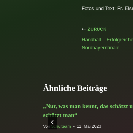
Fotos und Text: Fr. Els
Beitragsnavig
ZURÜCK
Handball – Erfolgreich
Nordbayernfinale
Ähnliche Beiträge
les
„Nur, was man kennt, das schätzt 
schützt man“
Von
Schulteam
11. Mai 2023