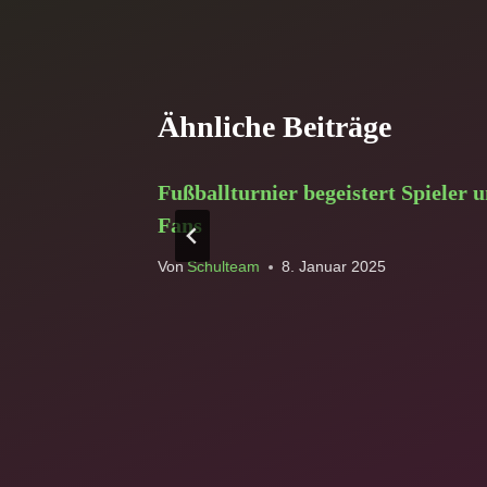
Ähnliche Beiträge
arde,
Fußballturnier begeistert Spieler 
Fans
4
Von
Schulteam
8. Januar 2025