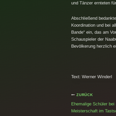
und Tänzer ernteten fü
Abschließend bedankte s
Koordination und bei a
Bande“ ein, das am Vor
Schauspieler der Naabw
Bevölkerung herzlich ei
Text: Werner Winderl
Beitragsnavig
ZURÜCK
Ehemalige Schüler bei
Meisterschaft im Tasts