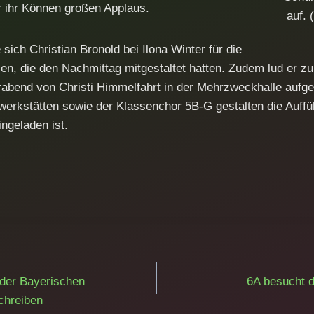
r ihr Können großen Applaus.
auf. 
ich Christian Bronold bei Ilona Winter für die
llen, die den Nachmittag mitgestaltet hatten. Zudem lud er 
abend von Christi Himmelfahrt in der Mehrzweckhalle aufge
erkstätten sowie der Klassenchor 5B-G gestalten die Auffüh
ngeladen ist.
ation
 der Bayerischen
6A besucht 
chreiben