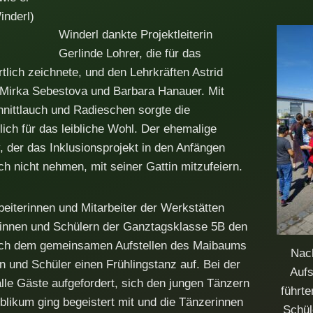
inderl)
Winderl dankte Projektleiterin
Gerlinde Lohrer, die für das
tlich zeichnete, und den Lehrkräften Astrid
 Mirka Sebestova und Barbara Hanauer. Mit
hnittlauch und Radieschen sorgte die
ich für das leibliche Wohl. Der ehemalige
, der das Inklusionsprojekt in den Anfängen
 sich nicht nehmen, mit seiner Gattin mitzufeiern.
beiterinnen und Mitarbeiter der Werkstätten
nnen und Schülern der Ganztagsklasse 5B den
h dem gemeinsamen Aufstellen des Maibaums
Nac
n und Schüler einen Frühlingstanz auf. Bei der
Aufs
le Gäste aufgefordert, sich den jungen Tänzern
führte
likum ging begeistert mit und die Tänzerinnen
Schül