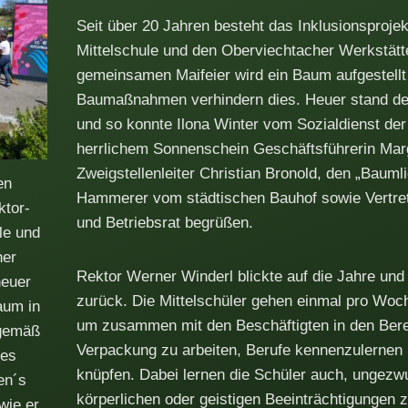
Seit über 20 Jahren besteht das Inklusionsproje
Mittelschule und den Oberviechtacher Werkstätte
gemeinsamen Maifeier wird ein Baum aufgestellt
Baumaßnahmen verhindern dies. Heuer stand de
und so konnte Ilona Winter vom Sozialdienst de
herrlichem Sonnenschein Geschäftsführerin Marg
Zweigstellenleiter Christian Bronold, den „Bauml
en
Hammerer vom städtischen Bauhof sowie Vertret
ktor-
und Betriebsrat begrüßen.
le und
her
Rektor Werner Winderl blickte auf die Jahre un
heuer
zurück. Die Mittelschüler gehen einmal pro Woch
aum in
um zusammen mit den Beschäftigten in den Bere
 gemäß
Verpackung zu arbeiten, Berufe kennenzulernen
des
knüpfen. Dabei lernen die Schüler auch, ungezw
en´s
körperlichen oder geistigen Beeinträchtigungen
wie er