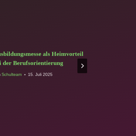
sbildungsmesse als Heimvorteil
Großes Proj
i der Berufsorientierung
Von
Schulteam
n
Schulteam
15. Juli 2025