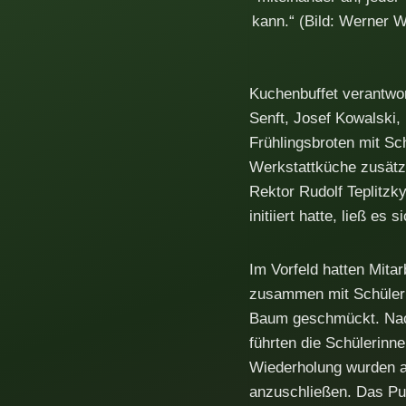
kann.“ (Bild: Werner W
Kuchenbuffet verantwor
Senft, Josef Kowalski,
Frühlingsbroten mit Sc
Werkstattküche zusätzl
Rektor Rudolf Teplitzky
initiiert hatte, ließ es
Im Vorfeld hatten Mitar
zusammen mit Schüleri
Baum geschmückt. Nac
führten die Schülerinne
Wiederholung wurden al
anzuschließen. Das Pub