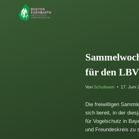
Zum
Inhalt
springen
Sammelwoche
für den LBV
Von
Schulteam
17. Juni
Die freiwilligen Samml
sich bereit, in der di
für Vogelschutz in Bay
und Freundeskreis zu 