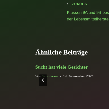
Beitragsnavig
ZURÜCK
Klassen 9A und 9B besc
der Lebensmittelherste
Ähnliche Beiträge
asse –
Sucht hat viele Gesichter
Von
Schulteam
14. November 2024