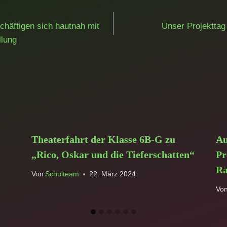
ation
häftigen sich hautnah mit
Unser Projekttag 
llung
Theaterfahrt der Klasse 6B-G zu
Au
„Rico, Oskar und die Tieferschatten“
Pr
Ra
Von
Schulteam
22. März 2024
Vo