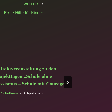
WEITER
– Erste Hilfe für Kinder
ftaktveranstaltung zu den
Schülerin a
ojekttagen „Schule ohne
Preis der K
ssismus – Schule mit Courage“
Von
Schulteam
n
Schulteam
3. April 2025