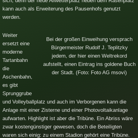
sich, denn der neue Allwetterplatz neben dem Rasenplatz
kann auch als Erweiterung des Pausenhofs genutzt
werden.
Weiter
Bei der großen Einweihung versprach
ersetzt eine
Bürgermeister Rudolf J. Teplitzky
moderne
jedem, der hier einen Weltrekord
Tartanbahn
aufstellt, einen Eintrag ins goldene Buch
die
der Stadt. (Foto: Foto AG msovi)
Aschenbahn,
es gibt
Sprunggrube
und Volleyballplatz und auch im Verborgenen kann die
Anlage mit einer Zisterne und einer Photovoltaikanlage
aufwarten. Highlight ist aber die Tribüne. Ein Abriss wäre
zwar kostengünstiger gewesen, doch die Beteiligten
waren sich einig: zu einem Stadion gehört eine Tribüne.