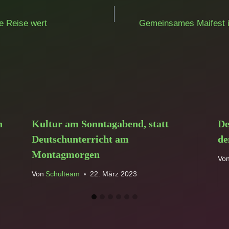
ation
e Reise wert
Gemeinsames Maifest i
n
Kultur am Sonntagabend, statt
De
Deutschunterricht am
de
Montagmorgen
Vo
Von
Schulteam
22. März 2023