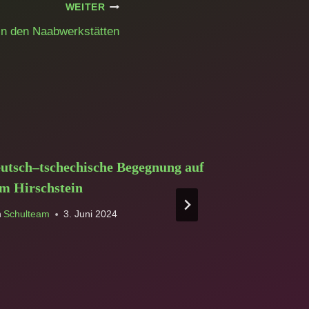
WEITER
n den Naabwerkstätten
utsch–tschechische Begegnung auf
Leichtathle
m Hirschstein
Silber im L
n
Schulteam
3. Juni 2024
Von
Schulteam