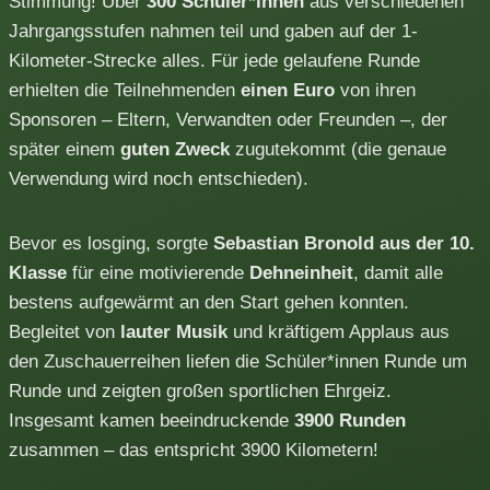
Stimmung! Über
300 Schüler*innen
aus verschiedenen
Jahrgangsstufen nahmen teil und gaben auf der 1-
Kilometer-Strecke alles. Für jede gelaufene Runde
erhielten die Teilnehmenden
einen Euro
von ihren
Sponsoren – Eltern, Verwandten oder Freunden –, der
später einem
guten Zweck
zugutekommt (die genaue
Verwendung wird noch entschieden).
Bevor es losging, sorgte
Sebastian Bronold aus der 10.
Klasse
für eine motivierende
Dehneinheit
, damit alle
bestens aufgewärmt an den Start gehen konnten.
Begleitet von
lauter Musik
und kräftigem Applaus aus
den Zuschauerreihen liefen die Schüler*innen Runde um
Runde und zeigten großen sportlichen Ehrgeiz.
Insgesamt kamen beeindruckende
3900 Runden
zusammen – das entspricht 3900 Kilometern!