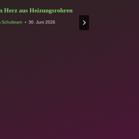
n Herz aus Heizungsrohren
Besuch in d
Flossenbürg
n
Schulteam
30. Juni 2026
Von
Schulteam