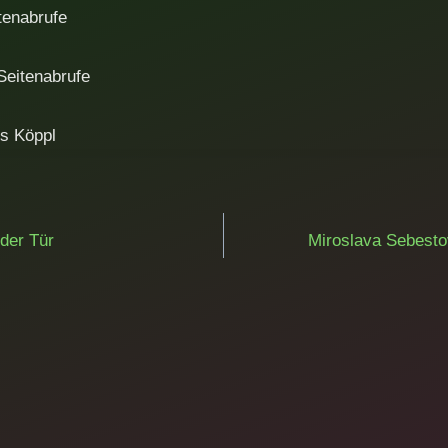
tenabrufe
Seitenabrufe
is Köppl
ation
der Tür
Miroslava Sebestov