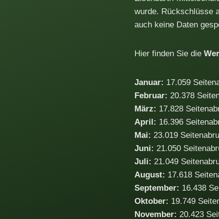
wurde. Rückschlüsse au
auch keine Daten gespe
Hier finden Sie die
Wer
Januar:
17.059 Seiten
Februar:
20.378 Seite
März:
17.828 Seitenab
April:
16.396 Seitenab
Mai:
23.019 Seitenabru
Juni:
21.050 Seitenabr
Juli:
21.049 Seitenabru
August:
17.618 Seiten
September:
16.438 Se
Oktober:
19.749 Seite
November:
20.423 Sei