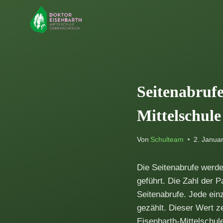
Zum
Inhalt
springen
Seitenabruf
Mittelschule
Von
Schulteam
2. Janua
Die Seitenabrufe werde
geführt. Die Zahl der P
Seitenabrufe. Jede ein
gezählt. Dieser Wert ze
Eisenbarth-Mittelschul