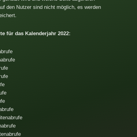
f den Nutzer sind nicht möglich, es werden
ichert.
te für das Kalenderjahr 2022:
abrufe
nabrufe
rufe
rufe
fe
ufe
fe
abrufe
itenabrufe
nabrufe
tenabrufe