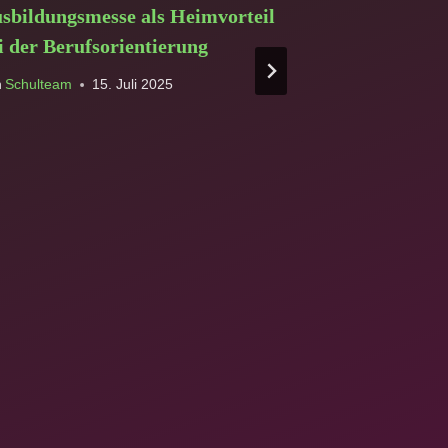
sbildungsmesse als Heimvorteil
Mit dem rot
i der Berufsorientierung
Schuljahr
n
Schulteam
15. Juli 2025
Von
Schulteam