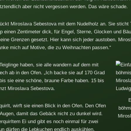
tztendlich aber nicht vergessen werden. Das wäre schade.
ückt Miroslava Sebestova mit dem Nudelholz an. Sie sticht Te
pp einen Zentimeter dick, für Engel, Sterne, Glocken und B
keine Grenzen gesetzt. Hier kann sich jeder austoben. Miros
änke mich auf Motive, die zu Weihnachten passen.“
Teiglinge haben, sie alle wandern auf dem mit
ech ab in den Ofen. „Ich backe sie auf 170 Grad
bis sie eine schöne, braune Farbe haben. 15 bis
nzt Miroslava Sebestova.
E
uirlt, wirft sie einen Blick in den Ofen. Den Ofen
böhmi
n Augen, damit das Gebäck nicht zu dunkel wird.
Miros
erquirltem Ei und gibt es noch einmal für zwei
Nun dürfen die Lebkuchen endlich auskühlen.