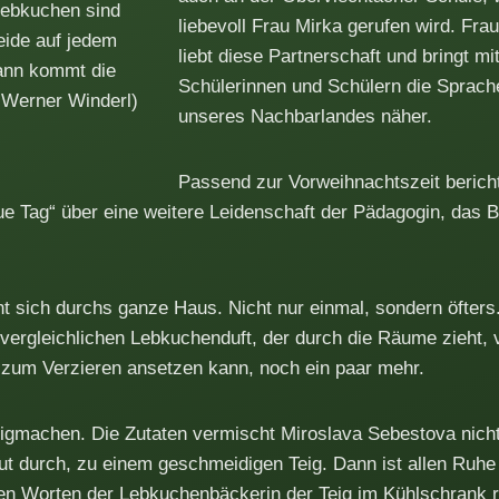
ebkuchen sind
liebevoll Frau Mirka gerufen wird. Fra
eide auf jedem
liebt diese Partnerschaft und bringt m
dann kommt die
Schülerinnen und Schülern die Sprache
 Werner Winderl)
unseres Nachbarlandes näher.
Passend zur Vorweihnachtszeit bericht
ue Tag“ über eine weitere Leidenschaft der Pädagogin, das
t sich durchs ganze Haus. Nicht nur einmal, sondern öfters
vergleichlichen Lebkuchenduft, der durch die Räume zieht, 
e zum Verzieren ansetzen kann, noch ein paar mehr.
igmachen. Die Zutaten vermischt Miroslava Sebestova nicht l
ut durch, zu einem geschmeidigen Teig. Dann ist allen Ruhe
n Worten der Lebkuchenbäckerin der Teig im Kühlschrank ras