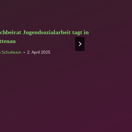
chbeirat Jugendsozialarbeit tagt in
Rekorde an 
ttenau
Von
Schulteam
n
Schulteam
2. April 2025