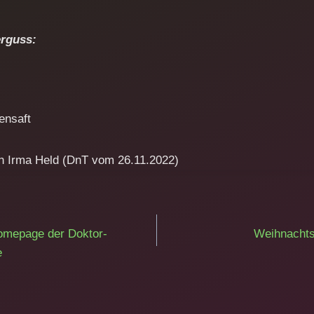
erguss:
ensaft
n Irma Held (DnT vom 26.11.2022)
ation
Homepage der Doktor-
Weihnacht
e