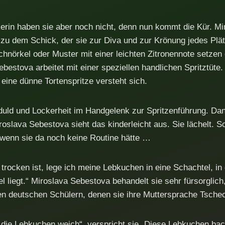
erin haben sie aber noch nicht, denn nun kommt die Kür. M
 zu dem Schick, der sie zur Diva und zur Krönung jedes Plä
Schnörkel oder Muster mit einer leichten Zitronennote setze
ebestova arbeitet mit einer speziellen handlichen Spritztüt
 eine dünne Tortenspritze versteht sich.
eduld und Lockerheit im Handgelenk zur Spritzenführung. Da
roslava Sebestova sieht das kinderleicht aus. Sie lächelt. S
, wenn sie da noch keine Routine hätte …
rocken ist, lege ich meine Lebkuchen in eine Schachtel, in 
l liegt.“ Miroslava Sebestova behandelt sie sehr fürsorglich,
n deutschen Schülern, denen sie ihre Muttersprache Tschec
d die Lebkuchen weich“, verspricht sie „Diese Lebkuchen bac