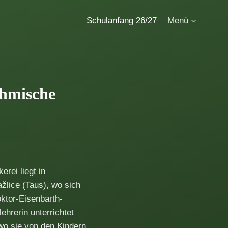
Schulanfang 26/27
Menü
öhmische
rei liegt in
lice (Taus), wo sich
ktor-Eisenbarth-
ehrerin unterrichtet
wo sie von den Kindern