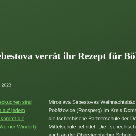
bestova verrät ihr Rezept für B
r 2023
Miroslava Sebestovas Weihnachtsbäcke
Poběžovice (Ronsperg) im Kreis Domaž
die tschechische Partnerschule der Do
Mittelschule befindet. Die Tschechischl
auch an der Oberviechtacher Schule, 