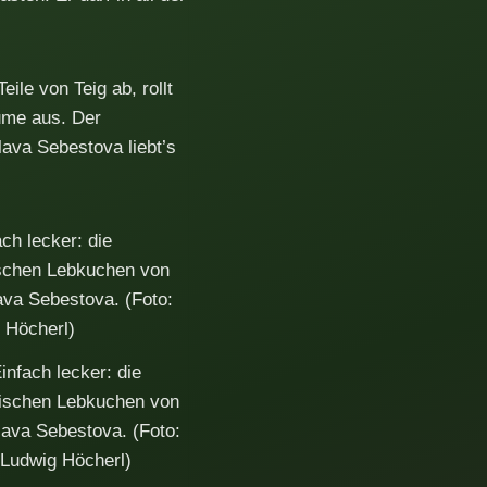
ile von Teig ab, rollt
äume aus. Der
lava Sebestova liebt’s
infach lecker: die
schen Lebkuchen von
lava Sebestova. (Foto:
Ludwig Höcherl)