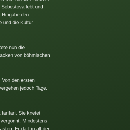
u Sebestova lebt und
it Hingabe den
 und die Kultur
ete nun die
 Backen von böhmischen
. Von den ersten
vergehen jedoch Tage.
arifari. Sie knetet
 vergönnt. Mindestens
ten. Er darf in all der