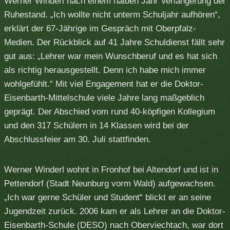
Werner Winderl nach einem halben Jahr Verlängerung der
Ruhestand. „Ich wollte nicht unterm Schuljahr aufhören“,
erklärt der 67-Jährige im Gespräch mit Oberpfalz-
Medien. Der Rückblick auf 41 Jahre Schuldienst fällt sehr
gut aus: „Lehrer war mein Wunschberuf und es hat sich
als richtig herausgestellt. Denn ich habe mich immer
wohlgefühlt.“ Mit viel Engagement hat er die Doktor-
Eisenbarth-Mittelschule viele Jahre lang maßgeblich
geprägt. Der Abschied vom rund 40-köpfigen Kollegium
und den 317 Schülern in 14 Klassen wird bei der
Abschlussfeier am 30. Juli stattfinden.
Werner Winderl wohnt in Fronhof bei Altendorf und ist in
Pettendorf (Stadt Neunburg vorm Wald) aufgewachsen.
„Ich war gerne Schüler und Student“ blickt er an seine
Jugendzeit zurück. 2006 kam er als Lehrer an die Doktor-
Eisenbarth-Schule (DESO) nach Oberviechtach, war dort