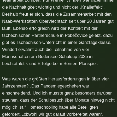
Teamarbeit zu üben. Für Werner Winderl war dabei immer
die Nachhaltigkeit wichtig und nicht der „Knalleffekt“.
Deshalb freut er sich, dass die Zusammenarbeit mit den
Naab-Werkstätten Oberviechtach seit über 20 Jahren gut
läuft. Ebenso erfolgreich wird der Kontakt mit der
tschechischen Partnerschule in Poběžovice gelebt, dazu
gibt es Tschechisch-Unterricht in einer Ganztagsklasse.
Winderl erwähnt auch die Teilnahme von vier
Mannschaften am Bodensee-Schulcup 2025 in
Leichtathletik und Erfolge beim Börsen-Planspiel.
Was waren die größten Herausforderungen in über vier
Jahrzehnten? „Das Pandemiegeschehen war
einschneidend. Und ich musste ganz besonders darüber
staunen, dass der Schulbesuch über Monate hinweg nicht
möglich ist.“ Homeschooling habe alle Beteiligten
gefordert, „obwohl wir gut darauf vorbereitet waren“.