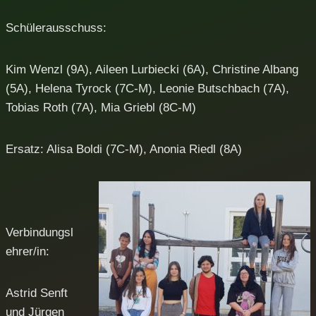
Schülerausschuss:
Kim Wenzl (9A), Aileen Lurbiecki (6A), Christine Albang
(5A), Helena Tyrock (7C-M), Leonie Butschbach (7A),
Tobias Roth (7A), Mia Griebl (8C-M)
Ersatz: Alisa Boldi (7C-M), Anonia Riedl (8A)
Verbindungsl
ehrer/in:
Astrid Senft
und Jürgen