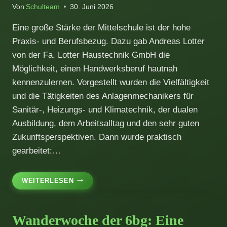
MENGE
Von
Schulteam
30. Juni 2026
HOLZ
VOR
Eine große Stärke der Mittelschule ist der hohe
DER
Praxis- und Berufsbezug. Dazu gab Andreas Lotter
HÜTTE
von der Fa. Lotter Haustechnik GmbH die
Möglichkeit, einen Handwerksberuf hautnah
kennenzulernen. Vorgestellt wurden die Vielfältigkeit
und die Tätigkeiten des Anlagenmechanikers für
Sanitär-, Heizungs- und Klimatechnik, der dualen
Ausbildung, dem Arbeitsalltag und den sehr guten
Zukunftsperspektiven. Dann wurde praktisch
gearbeitet:…
EIN
WEITERLESEN
HERZ
AUS
HEIZUNGSROHREN
Wanderwoche der 6bg: Eine