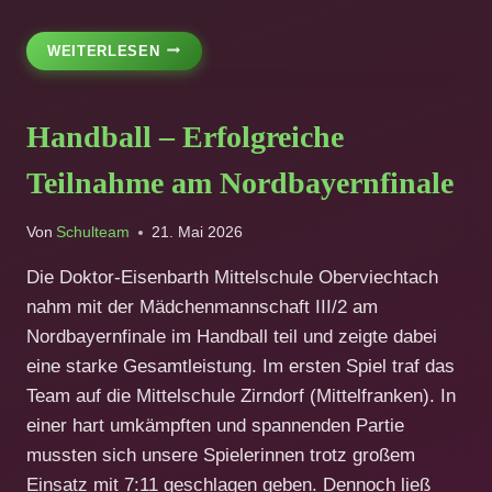
5A
WEITERLESEN
UND
5BG
BESUCHEN
Handball – Erfolgreiche
BUCHHANDLUNG
RUPPRECHT
Teilnahme am Nordbayernfinale
IN
CHAM
Von
Schulteam
21. Mai 2026
Die Doktor-Eisenbarth Mittelschule Oberviechtach
nahm mit der Mädchenmannschaft III/2 am
Nordbayernfinale im Handball teil und zeigte dabei
eine starke Gesamtleistung. Im ersten Spiel traf das
Team auf die Mittelschule Zirndorf (Mittelfranken). In
einer hart umkämpften und spannenden Partie
mussten sich unsere Spielerinnen trotz großem
Einsatz mit 7:11 geschlagen geben. Dennoch ließ