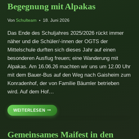
EINE
Begegnung mit Alpakas
RUNDE
UM
OBERVIECHTACH
Von
Schulteam
18. Juni 2026
Das Ende des Schuljahres 2025/2026 rückt immer
näher und die Schüler/-innen der OGTS der
Mittelschule durften sich dieses Jahr auf einen
besonderen Ausflug freuen; eine Wanderung mit
Alpakas. Am 16.06.26 machten wir uns um 12.00 Uhr
mit dem Bauer-Bus auf den Weg nach Gaisheim zum
Konradenhof, der von Familie Bäumler betrieben
wird. Auf dem Hof…
BEGEGNUNG
WEITERLESEN
MIT
ALPAKAS
Gemeinsames Maifest in den