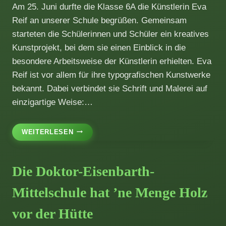
Am 25. Juni durfte die Klasse 6A die Künstlerin Eva
Reif an unserer Schule begrüßen. Gemeinsam
starteten die Schülerinnen und Schüler ein kreatives
Kunstprojekt, bei dem sie einen Einblick in die
besondere Arbeitsweise der Künstlerin erhielten. Eva
Reif ist vor allem für ihre typografischen Kunstwerke
bekannt. Dabei verbindet sie Schrift und Malerei auf
einzigartige Weise:…
KUNSTPROJEKT
WEITERLESEN
MIT
DER
KÜNSTLERIN
Die Doktor-Eisenbarth-
EVA
REIF
Mittelschule hat ’ne Menge Holz
vor der Hütte