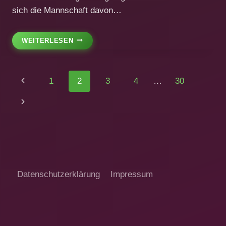
sich die Mannschaft davon…
HANDBALL
WEITERLESEN
–
ERFOLGREICHE
TEILNAHME
Seitennavigation
Vorherige
1
2
3
4
…
30
AM
NORDBAYERNFINALE
Seite
Nächste
Seite
Datenschutzerklärung
Impressum