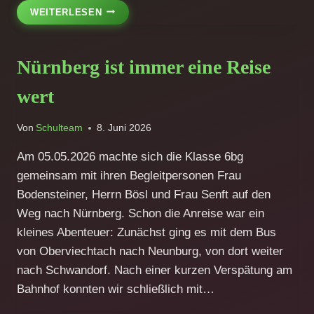
BESUCH
WEITERLESEN
AUS
POBĚŽOVICE
–
Nürnberg ist immer eine Reise
DEUTSCHKLASSE
ZU
wert
GAST
AN
UNSERER
Von
Schulteam
8. Juni 2026
GRUND-
UND
Am 05.05.2026 machte sich die Klasse 6bg
MITTELSCHULE
gemeinsam mit ihren Begleitpersonen Frau
Bodensteiner, Herrn Bösl und Frau Senft auf den
Weg nach Nürnberg. Schon die Anreise war ein
kleines Abenteuer: Zunächst ging es mit dem Bus
von Oberviechtach nach Neunburg, von dort weiter
nach Schwandorf. Nach einer kurzen Verspätung am
Bahnhof konnten wir schließlich mit…