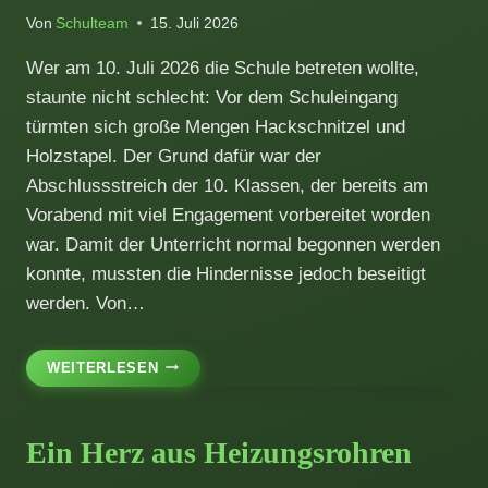
Von
Schulteam
15. Juli 2026
Wer am 10. Juli 2026 die Schule betreten wollte,
staunte nicht schlecht: Vor dem Schuleingang
türmten sich große Mengen Hackschnitzel und
Holzstapel. Der Grund dafür war der
Abschlussstreich der 10. Klassen, der bereits am
Vorabend mit viel Engagement vorbereitet worden
war. Damit der Unterricht normal begonnen werden
konnte, mussten die Hindernisse jedoch beseitigt
werden. Von…
DIE
WEITERLESEN
DOKTOR-
EISENBARTH-
MITTELSCHULE
Ein Herz aus Heizungsrohren
HAT
’NE