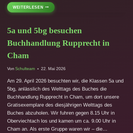
NÜRNBERG
WEITERLESEN
IST
IMMER
EINE
5a und 5bg besuchen
REISE
WERT
Buchhandlung Rupprecht in
Cham
Von
Schulteam
22. Mai 2026
Am 29. April 2026 besuchten wir, die Klassen 5a und
5bg, anlässlich des Welttags des Buches die
Buchhandlung Rupprecht in Cham, um dort unsere
Gratisexemplare des diesjährigen Welttags des
Buches abzuholen. Wir fuhren gegen 8.15 Uhr in
Oberviechtach los und kamen um ca. 9.00 Uhr in
Cham an. Als erste Gruppe waren wir – die…